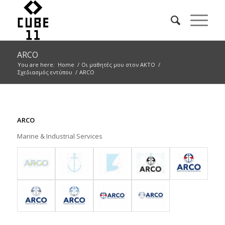
ARCO
You are here:
Home
/
Οι μαθητές μου στον ΑΚΤΟ
/
Σχεδιασμός εντύπου
/
ARCO
ARCO
Marine & Industrial Services