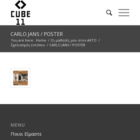
CARLO JANS / POSTER
You are here:
Home
/
Οι μαθητές μου στον ΑΚΤΟ
/
Σχεδιασμός εντύπου
/
CARLO JANS / POSTER
MENU
Ποιοι Είμαστε