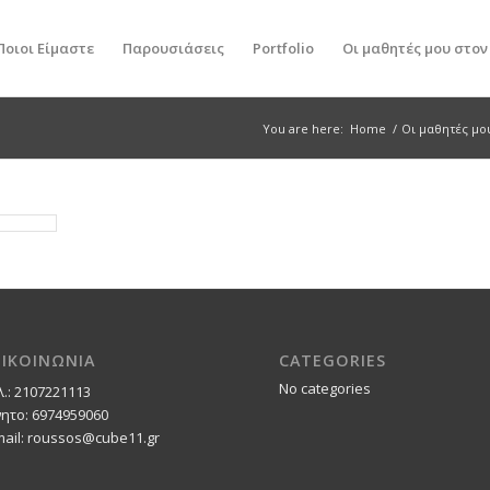
Ποιοι Είμαστε
Παρουσιάσεις
Portfolio
Οι μαθητές μου στο
You are here:
Home
/
Οι μαθητές μο
ΠΙΚΟΙΝΩΝΙΑ
CATEGORIES
No categories
λ.: 2107221113
νητο: 6974959060
mail: roussos@cube11.gr