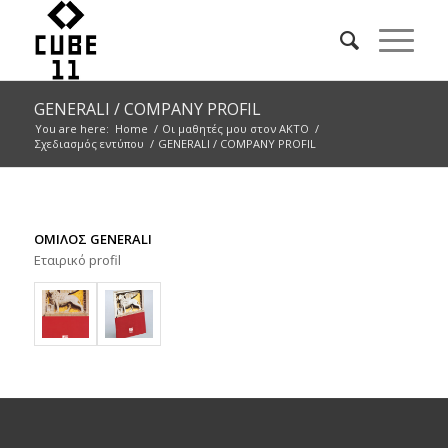
GENERALI / COMPANY PROFIL
You are here:
Home
/
Οι μαθητές μου στον ΑΚΤΟ
/
Σχεδιασμός εντύπου
/
GENERALI / COMPANY PROFIL
ΟΜΙΛΟΣ GENERALI
Εταιρικό profil