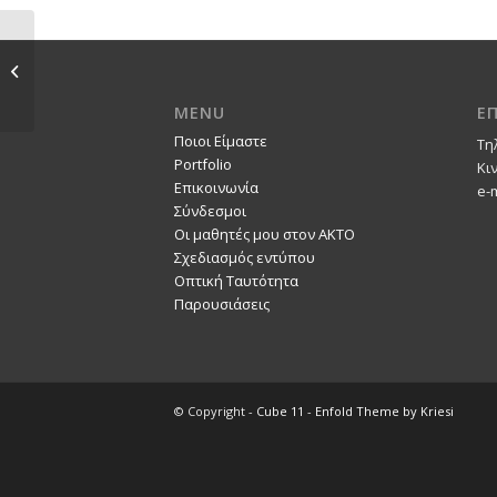
ΟΡΦΕΑΣ / POSTER
MENU
Ε
Ποιοι Είμαστε
Τη
Portfolio
Κι
Επικοινωνία
e-
Σύνδεσμοι
Οι μαθητές μου στον ΑΚΤΟ
Σχεδιασμός εντύπου
Οπτική Ταυτότητα
Παρουσιάσεις
© Copyright -
Cube 11
-
Enfold Theme by Kriesi