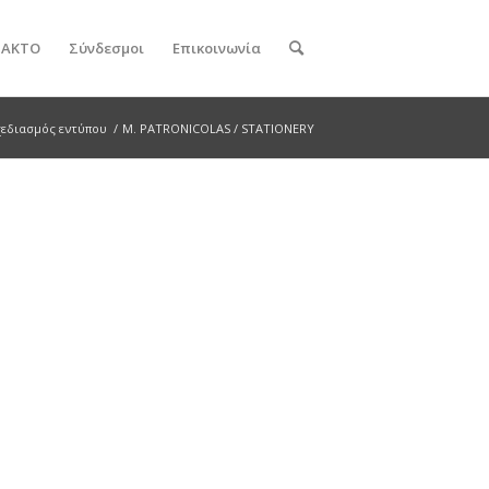
ν ΑΚΤΟ
Σύνδεσμοι
Επικοινωνία
χεδιασμός εντύπου
/
M. PATRONICOLAS / STATIONERY