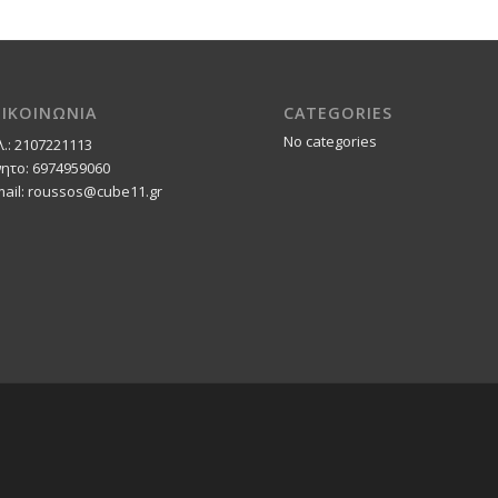
ΠΙΚΟΙΝΩΝΙΑ
CATEGORIES
No categories
λ.: 2107221113
νητο: 6974959060
mail: roussos@cube11.gr