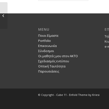
J. ROUX 1764 / ART
ALBUM
MENU
Ε
Ποιοι Είμαστε
Τη
Portfolio
Κι
Επικοινωνία
e-
Σύνδεσμοι
Οι μαθητές μου στον ΑΚΤΟ
Σχεδιασμός εντύπου
Οπτική Ταυτότητα
Παρουσιάσεις
© Copyright -
Cube 11
-
Enfold Theme by Kriesi