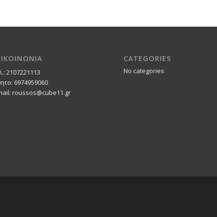
ΠΙΚΟΙΝΩΝΙΑ
CATEGORIES
No categories
λ.: 2107221113
νητο: 6974959060
mail: roussos@cube11.gr