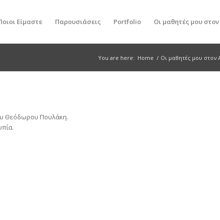
Ποιοι Είμαστε
Παρουσιάσεις
Portfolio
Οι μαθητές μου στο
You are here:
Home
/
Οι μαθητές μου στον
φου Θεόδωρου Πουλάκη.
υπία.