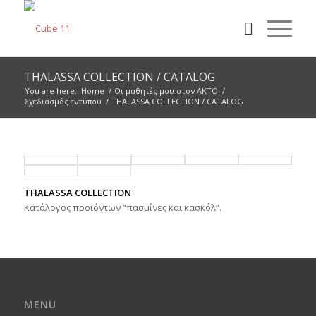
THALASSA COLLECTION / CATALOG
You are here:
Home
/
Οι μαθητές μου στον ΑΚΤΟ
/
Σχεδιασμός εντύπου
/
THALASSA COLLECTION / CATALOG
THALASSA COLLECTION
Κατάλογος προϊόντων “πασμίνες και κασκόλ”.
MENU