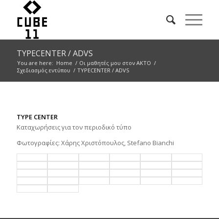
TYPECENTER / ADVS
You are here:
Home
/
Οι μαθητές μου στον ΑΚΤΟ
/
Σχεδιασμός εντύπου
/
TYPECENTER / ADVS
TYPE CENTER
Kαταχωρήσεις για τον περιοδικό τύπο
Φωτογραφίες: Χάρης Χριστόπουλος, Stefano Bianchi