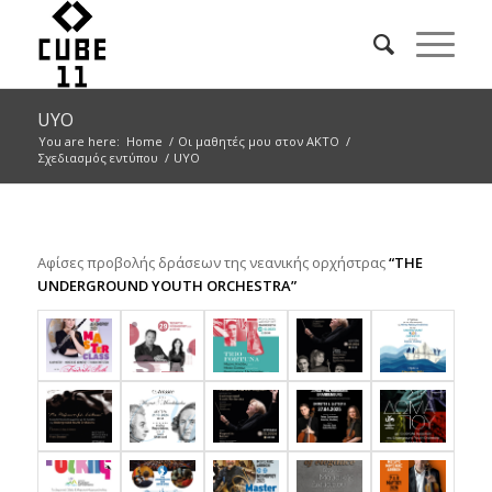
UYO
You are here:
Home
/
Οι μαθητές μου στον ΑΚΤΟ
/
Σχεδιασμός εντύπου
/
UYO
Aφίσες προβολής δράσεων της νεανικής ορχήστρας
“THE
UNDERGROUND YOUTH ORCHESTRA”