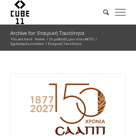
Archive for: Εταιρική Ταυτότητα
You are here:
Home
/
Οι μαθητές μου στον ΑΚΤΟ
/
Σχεδιασμός εντύπου
/
Εταιρική Ταυτότητα