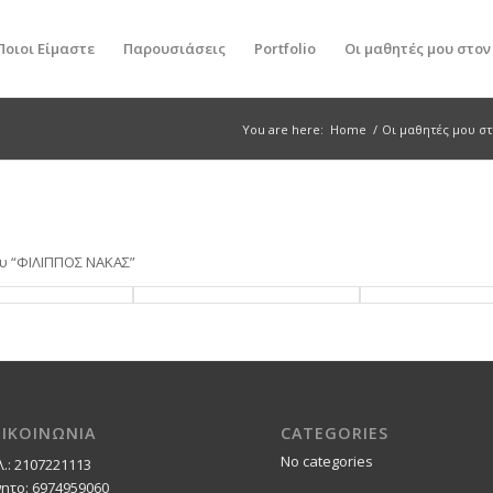
Ποιοι Είμαστε
Παρουσιάσεις
Portfolio
Οι μαθητές μου στο
You are here:
Home
/
Οι μαθητές μου σ
υ “ΦΙΛΙΠΠΟΣ ΝΑΚΑΣ”
ΠΙΚΟΙΝΩΝΙΑ
CATEGORIES
No categories
λ.: 2107221113
νητο: 6974959060