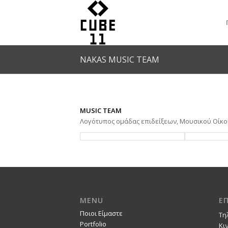
NAKAS MUSIC TEAM
MUSIC TEAM
Λογότυπος ομάδας επιδείξεων, Μουσικού Οίκο
MENU
Ε
Ποιοι Είμαστε
Τη
Portfolio
Κι