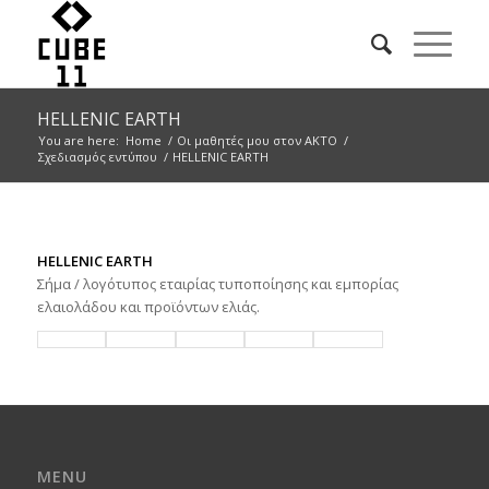
HELLENIC EARTH
You are here:
Home
/
Οι μαθητές μου στον ΑΚΤΟ
/
Σχεδιασμός εντύπου
/
HELLENIC EARTH
HELLENIC EARTH
Σήμα / λογότυπος εταιρίας τυποποίησης και εμπορίας
ελαιολάδου και προϊόντων ελιάς.
MENU