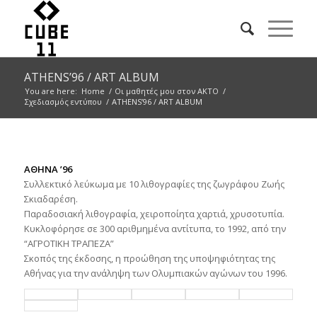
ATHENS’96 / ART ALBUM
You are here:
Home
/
Οι μαθητές μου στον ΑΚΤΟ
/
Σχεδιασμός εντύπου
/
ATHENS’96 / ART ALBUM
ΑΘΗΝΑ ’96
Συλλεκτικό λεύκωμα με 10 λιθογραφίες της ζωγράφου Ζωής
Σκιαδαρέση.
Παραδοσιακή λιθογραφία, χειροποίητα χαρτιά, χρυσοτυπία.
Κυκλοφόρησε σε 300 αριθμημένα αντίτυπα, το 1992, από την
“ΑΓΡΟΤΙΚΗ ΤΡΑΠΕΖΑ”
Σκοπός της έκδοσης, η προώθηση της υποψηφιότητας της
Αθήνας για την ανάληψη των Ολυμπιακών αγώνων του 1996.