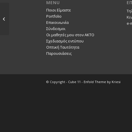
MENU
Ε
Ποιοι Είμαστε
Τη
ATHENS’96 / ART
Portfolio
Κι
ALBUM
Επικοινωνία
e-
Σύνδεσμοι
Οι μαθητές μου στον ΑΚΤΟ
Σχεδιασμός εντύπου
Οπτική Ταυτότητα
Παρουσιάσεις
© Copyright -
Cube 11
-
Enfold Theme by Kriesi