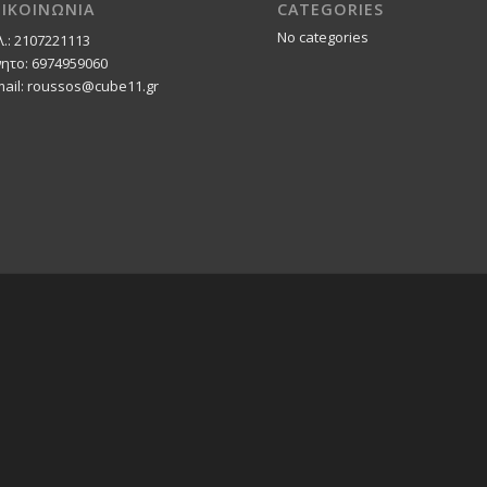
ΠΙΚΟΙΝΩΝΙΑ
CATEGORIES
No categories
λ.: 2107221113
νητο: 6974959060
mail: roussos@cube11.gr