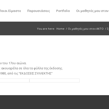
Ποιοι Είμαστε
Παρουσιάσεις
Portfolio
Οι μαθητές μου στο
You are here:
Home
/
Οι μαθητές μου στον ΑΚΤΟ
/
Σ
ν του 17ου αιώνα.
ε ακουαρέλα σε όλα τα φύλλα της έκδοσης.
980, από τις “ΕΚΔΟΣΕΙΣ ΣΥΛΛΕΚΤΗΣ”