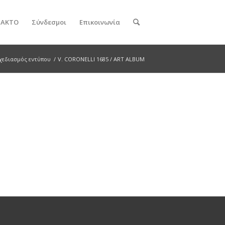
ν ΑΚΤΟ
Σύνδεσμοι
Επικοινωνία
χεδιασμός εντύπου
/
V. CORONELLI 1685 / ART ALBUM