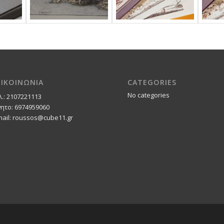
ΠΙΚΟΙΝΩΝΙΑ
CATEGORIES
No categories
λ.: 2107221113
νητο: 6974959060
mail: roussos@cube11.gr