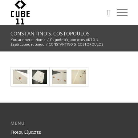
CONSTANTINO S. COSTOPOULOS
You are here:
Home
/
Οι μαθητές μου στον ΑΚΤΟ
/
Σχεδιασμός εντύπου
/
CONSTANTINO S. COSTOPOULOS
MENU
Ποιοι Είμαστε