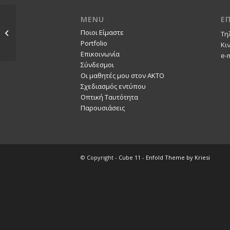
MENU
Ε
DUO CHORIAMBUS /
Ποιοι Είμαστε
Τη
CD
Portfolio
Κι
Επικοινωνία
e-
Σύνδεσμοι
Οι μαθητές μου στον ΑΚΤΟ
Σχεδιασμός εντύπου
Οπτική Ταυτότητα
Παρουσιάσεις
© Copyright -
Cube 11
-
Enfold Theme by Kriesi