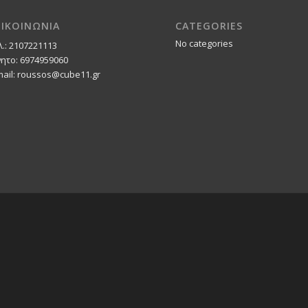
ΠΙΚΟΙΝΩΝΙΑ
CATEGORIES
No categories
λ.: 2107221113
νητο: 6974959060
mail: roussos@cube11.gr