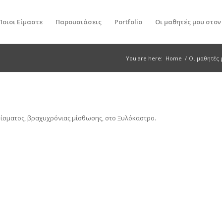
Ποιοι Είμαστε
Παρουσιάσεις
Portfolio
Οι μαθητές μου στο
You are here:
Home
/
Οι μαθητές
σματος, βραχυχρόνιας μίσθωσης, στο Ξυλόκαστρο.