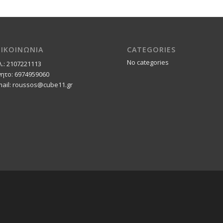
ΠΙΚΟΙΝΩΝΙΑ
CATEGORIES
No categories
λ.: 2107221113
νητο: 6974959060
mail: roussos@cube11.gr