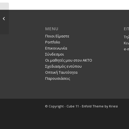
Άγγελος Χατζόπουλος
2016-17
MENU
Ε
Ποιοι Είμαστε
Τη
Portfolio
Κι
Επικοινωνία
e-
Σύνδεσμοι
Οι μαθητές μου στον ΑΚΤΟ
Σχεδιασμός εντύπου
Οπτική Ταυτότητα
Παρουσιάσεις
© Copyright -
Cube 11
-
Enfold Theme by Kriesi