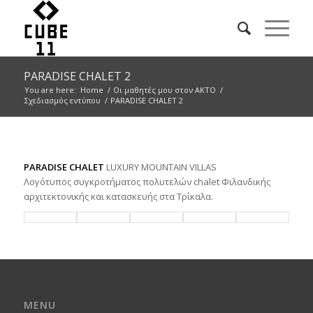
PARADISE CHALET 2
You are here:
Home
/
Οι μαθητές μου στον ΑΚΤΟ
/
Σχεδιασμός εντύπου
/
PARADISE CHALET 2
PARADISE CHALET
LUXURY MOUNTAIN VILLAS
Λογότυπος συγκροτήματος πολυτελών chalet Φιλανδικής
αρχιτεκτονικής και κατασκευής στα Τρίκαλα.
MENU