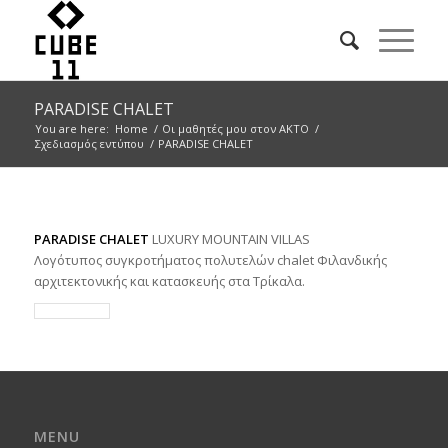
PARADISE CHALET
You are here:
Home
/
Οι μαθητές μου στον ΑΚΤΟ
/
Σχεδιασμός εντύπου
/
PARADISE CHALET
PARADISE CHALET
LUXURY MOUNTAIN VILLAS
Λογότυπος συγκροτήματος πολυτελών chalet Φιλανδικής
αρχιτεκτονικής και κατασκευής στα Τρίκαλα.
MENU