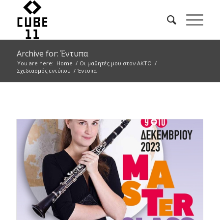
Archive for: Έντυπα
You are here:
Home
/
Οι μαθητές μου στον ΑΚΤΟ
/
Σχεδιασμός εντύπου
/
Έντυπα