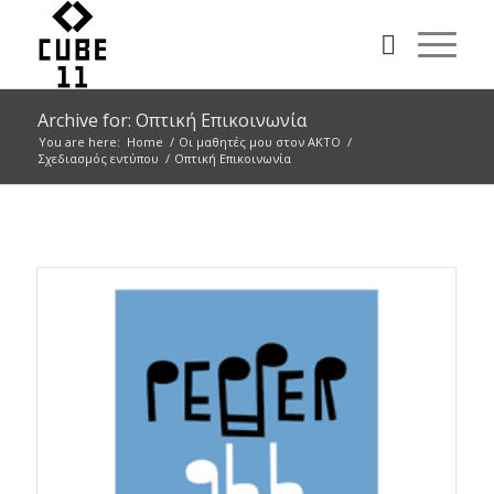
Archive for: Οπτική Επικοινωνία
You are here:
Home
/
Οι μαθητές μου στον ΑΚΤΟ
/
Σχεδιασμός εντύπου
/
Οπτική Επικοινωνία