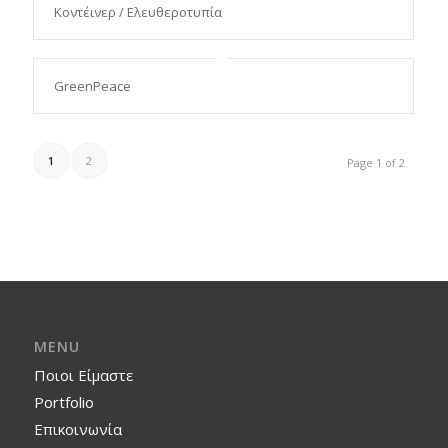
Κοντέινερ / Ελευθεροτυπία
GreenPeace
1
2
Page 1 of 2
MENU
Ποιοι Είμαστε
Portfolio
Επικοινωνία