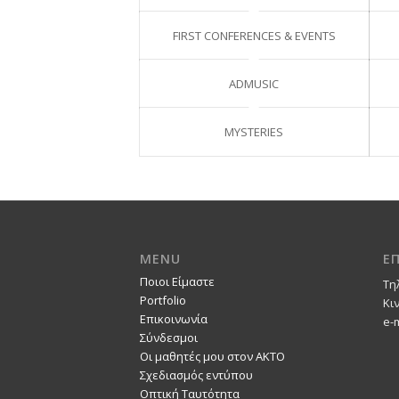
FIRST CONFERENCES & EVENTS
ADMUSIC
MYSTERIES
MENU
Ε
Ποιοι Είμαστε
Τη
Portfolio
Κι
Επικοινωνία
e-
Σύνδεσμοι
Οι μαθητές μου στον ΑΚΤΟ
Σχεδιασμός εντύπου
Οπτική Ταυτότητα