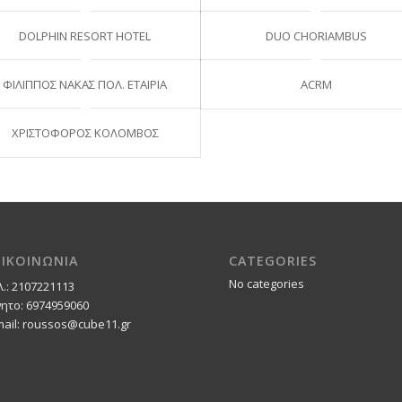
DOLPHIN RESORT HOTEL
DUO CHORIAMBUS
ΦΙΛΙΠΠΟΣ ΝΑΚΑΣ ΠΟΛ. ΕΤΑΙΡΙΑ
ACRM
ΧΡΙΣΤΟΦΟΡΟΣ ΚΟΛΟΜΒΟΣ
ΠΙΚΟΙΝΩΝΙΑ
CATEGORIES
No categories
λ.: 2107221113
νητο: 6974959060
mail: roussos@cube11.gr